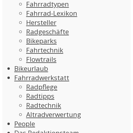
Fahrradtypen
Fahrrad-Lexikon
Hersteller
Radgeschäfte
Bikeparks
Fahrtechnik
Flowtrails
Bikeurlaub
Fahrradwerkstatt
Radpflege
Radtipps
Radtechnik
Altradverwertung
People
Das Redaktionsteam