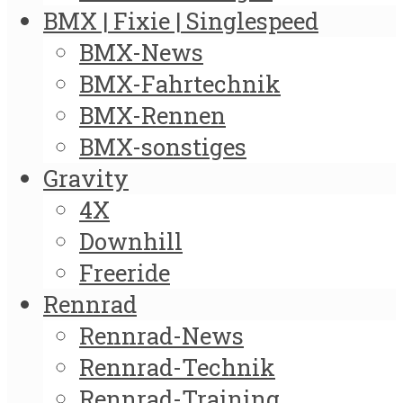
BMX | Fixie | Singlespeed
BMX-News
BMX-Fahrtechnik
BMX-Rennen
BMX-sonstiges
Gravity
4X
Downhill
Freeride
Rennrad
Rennrad-News
Rennrad-Technik
Rennrad-Training