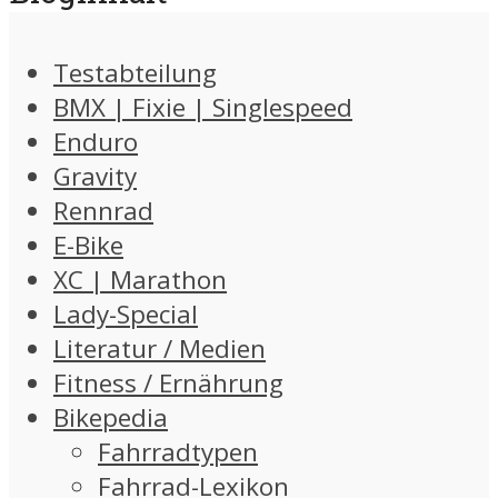
Testabteilung
BMX | Fixie | Singlespeed
Enduro
Gravity
Rennrad
E-Bike
XC | Marathon
Lady-Special
Literatur / Medien
Fitness / Ernährung
Bikepedia
Fahrradtypen
Fahrrad-Lexikon