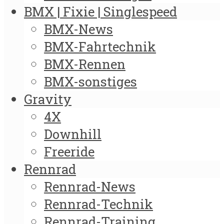
BMX | Fixie | Singlespeed
BMX-News
BMX-Fahrtechnik
BMX-Rennen
BMX-sonstiges
Gravity
4X
Downhill
Freeride
Rennrad
Rennrad-News
Rennrad-Technik
Rennrad-Training