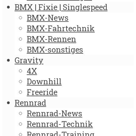
BMX | Fixie | Singlespeed
BMX-News
BMX-Fahrtechnik
BMX-Rennen
BMX-sonstiges
Gravity
4X
Downhill
Freeride
Rennrad
Rennrad-News
Rennrad-Technik
Rennrad-Training