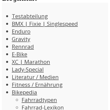
Testabteilung
BMX | Fixie | Singlespeed
Enduro
Gravity
Rennrad
E-Bike
XC | Marathon
Lady-Special
Literatur / Medien
Fitness / Ernährung
Bikepedia
Fahrradtypen
Fahrrad-Lexikon