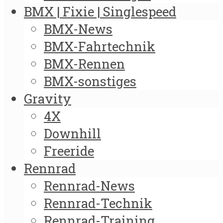
BMX | Fixie | Singlespeed
BMX-News
BMX-Fahrtechnik
BMX-Rennen
BMX-sonstiges
Gravity
4X
Downhill
Freeride
Rennrad
Rennrad-News
Rennrad-Technik
Rennrad-Training