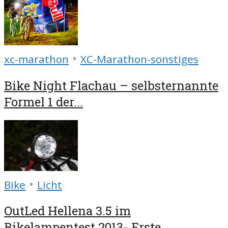
•
xc-marathon
XC-Marathon-sonstiges
Bike Night Flachau – selbsternannte
Formel 1 der...
•
Bike
Licht
OutLed Hellena 3.5 im
Bikelampentest 2013- Erste...