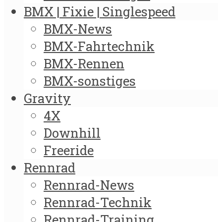
BMX | Fixie | Singlespeed
BMX-News
BMX-Fahrtechnik
BMX-Rennen
BMX-sonstiges
Gravity
4X
Downhill
Freeride
Rennrad
Rennrad-News
Rennrad-Technik
Rennrad-Training