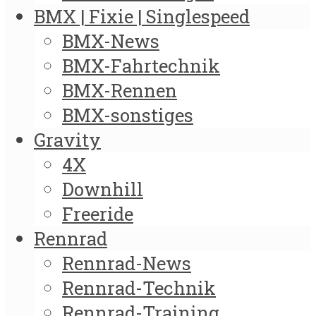
BMX | Fixie | Singlespeed
BMX-News
BMX-Fahrtechnik
BMX-Rennen
BMX-sonstiges
Gravity
4X
Downhill
Freeride
Rennrad
Rennrad-News
Rennrad-Technik
Rennrad-Training