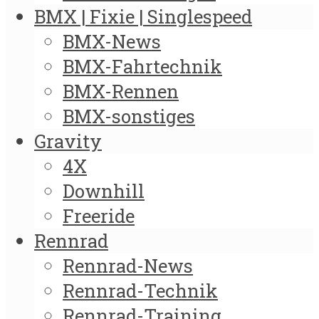
BMX | Fixie | Singlespeed
BMX-News
BMX-Fahrtechnik
BMX-Rennen
BMX-sonstiges
Gravity
4X
Downhill
Freeride
Rennrad
Rennrad-News
Rennrad-Technik
Rennrad-Training