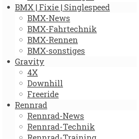
BMX | Fixie | Singlespeed
BMX-News
BMX-Fahrtechnik
BMX-Rennen
BMX-sonstiges
Gravity
4X
Downhill
Freeride
Rennrad
Rennrad-News
Rennrad-Technik
Rennrad-Training