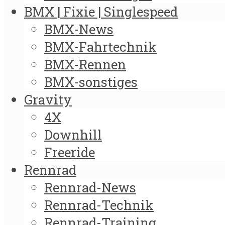
BMX | Fixie | Singlespeed
BMX-News
BMX-Fahrtechnik
BMX-Rennen
BMX-sonstiges
Gravity
4X
Downhill
Freeride
Rennrad
Rennrad-News
Rennrad-Technik
Rennrad-Training