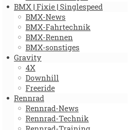
BMX | Fixie | Singlespeed
BMX-News
BMX-Fahrtechnik
BMX-Rennen
BMX-sonstiges
Gravity
4X
Downhill
Freeride
Rennrad
Rennrad-News
Rennrad-Technik
Rennrad-Training