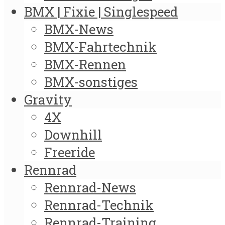
BMX | Fixie | Singlespeed
BMX-News
BMX-Fahrtechnik
BMX-Rennen
BMX-sonstiges
Gravity
4X
Downhill
Freeride
Rennrad
Rennrad-News
Rennrad-Technik
Rennrad-Training