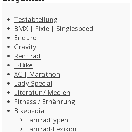
Testabteilung
BMX | Fixie | Singlespeed
Enduro
Gravity
Rennrad
E-Bike
XC | Marathon
Lady-Special
Literatur / Medien
Fitness / Ernährung
Bikepedia
Fahrradtypen
Fahrrad-Lexikon