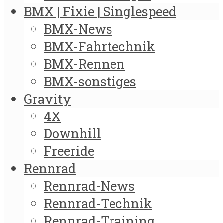
BMX | Fixie | Singlespeed
BMX-News
BMX-Fahrtechnik
BMX-Rennen
BMX-sonstiges
Gravity
4X
Downhill
Freeride
Rennrad
Rennrad-News
Rennrad-Technik
Rennrad-Training