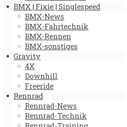
BMX | Fixie | Singlespeed
BMX-News
BMX-Fahrtechnik
BMX-Rennen
BMX-sonstiges
Gravity
4X
Downhill
Freeride
Rennrad
Rennrad-News
Rennrad-Technik
Rennrad-Training