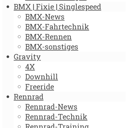
BMX | Fixie | Singlespeed
BMX-News
BMX-Fahrtechnik
BMX-Rennen
BMX-sonstiges
Gravity
4X
Downhill
Freeride
Rennrad
Rennrad-News
Rennrad-Technik
Rennrad-Training