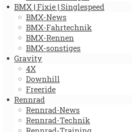
BMX | Fixie | Singlespeed
BMX-News
BMX-Fahrtechnik
BMX-Rennen
BMX-sonstiges
Gravity
4X
Downhill
Freeride
Rennrad
Rennrad-News
Rennrad-Technik
Rennrad-Training