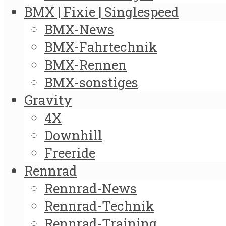
BMX | Fixie | Singlespeed
BMX-News
BMX-Fahrtechnik
BMX-Rennen
BMX-sonstiges
Gravity
4X
Downhill
Freeride
Rennrad
Rennrad-News
Rennrad-Technik
Rennrad-Training