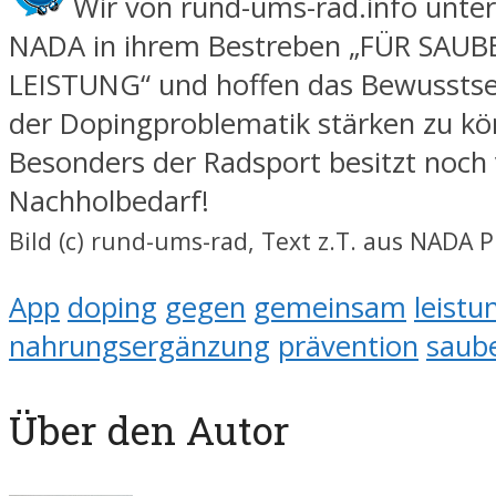
Wir von rund-ums-rad.info unter
NADA in ihrem Bestreben „FÜR SAUB
LEISTUNG“ und hoffen das Bewussts
der Dopingproblematik stärken zu kö
Besonders der Radsport besitzt noch 
Nachholbedarf!
Bild (c) rund-ums-rad, Text z.T. aus NADA 
App
doping
gegen
gemeinsam
leistu
nahrungsergänzung
prävention
saub
Über den Autor