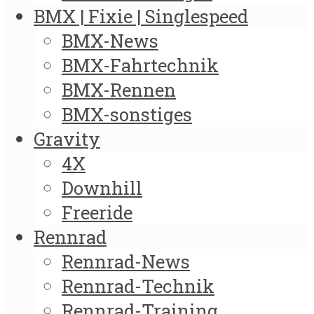
BMX | Fixie | Singlespeed
BMX-News
BMX-Fahrtechnik
BMX-Rennen
BMX-sonstiges
Gravity
4X
Downhill
Freeride
Rennrad
Rennrad-News
Rennrad-Technik
Rennrad-Training