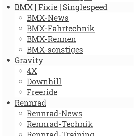
BMX | Fixie | Singlespeed
BMX-News
BMX-Fahrtechnik
BMX-Rennen
BMX-sonstiges
Gravity
4X
Downhill
Freeride
Rennrad
Rennrad-News
Rennrad-Technik
Rennrad-Training