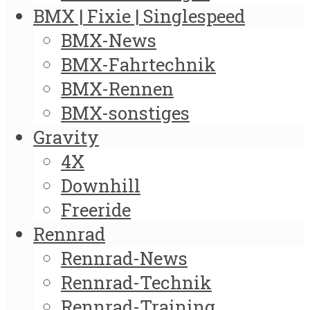
BMX | Fixie | Singlespeed
BMX-News
BMX-Fahrtechnik
BMX-Rennen
BMX-sonstiges
Gravity
4X
Downhill
Freeride
Rennrad
Rennrad-News
Rennrad-Technik
Rennrad-Training