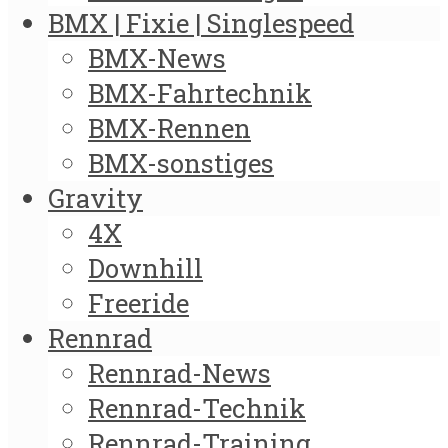
BMX | Fixie | Singlespeed
BMX-News
BMX-Fahrtechnik
BMX-Rennen
BMX-sonstiges
Gravity
4X
Downhill
Freeride
Rennrad
Rennrad-News
Rennrad-Technik
Rennrad-Training