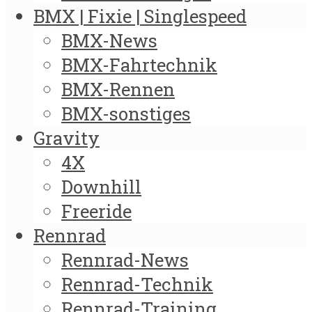
BMX | Fixie | Singlespeed
BMX-News
BMX-Fahrtechnik
BMX-Rennen
BMX-sonstiges
Gravity
4X
Downhill
Freeride
Rennrad
Rennrad-News
Rennrad-Technik
Rennrad-Training