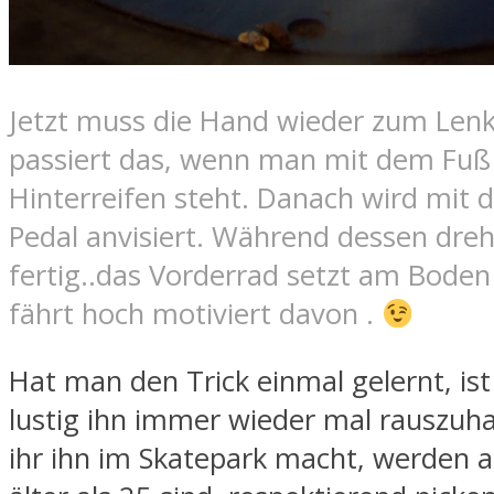
Jetzt muss die Hand wieder zum Lenk
passiert das, wenn man mit dem Fu
Hinterreifen steht. Danach wird mit
Pedal anvisiert. Während dessen dre
fertig..das Vorderrad setzt am Bode
fährt hoch motiviert davon .
Hat man den Trick einmal gelernt, ist
lustig ihn immer wieder mal rauszu
ihr ihn im Skatepark macht, werden al