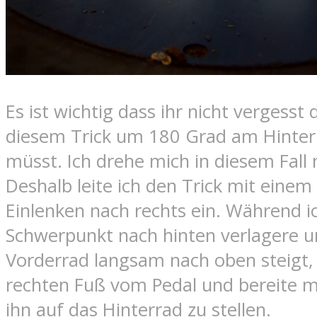
Es ist wichtig dass ihr nicht vergesst 
diesem Trick um 180 Grad am Hinter
müsst. Ich drehe mich in diesem Fall 
Deshalb leite ich den Trick mit einem 
Einlenken nach rechts ein. Während i
Schwerpunkt nach hinten verlagere u
Vorderrad langsam nach oben steigt,
rechten Fuß vom Pedal und bereite m
ihn auf das Hinterrad zu stellen.