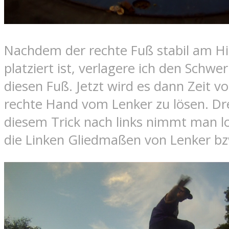
Nachdem der rechte Fuß stabil am Hi
platziert ist, verlagere ich den Schw
diesen Fuß. Jetzt wird es dann Zeit vo
rechte Hand vom Lenker zu lösen. Dr
diesem Trick nach links nimmt man l
die Linken Gliedmaßen von Lenker bz