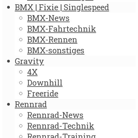
BMX | Fixie | Singlespeed
BMX-News
BMX-Fahrtechnik
BMX-Rennen
BMX-sonstiges
Gravity
4X
Downhill
Freeride
Rennrad
Rennrad-News
Rennrad-Technik
Rennrad-Training