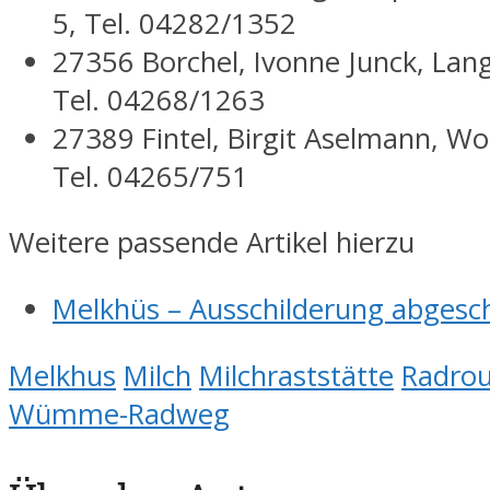
5, Tel. 04282/1352
27356 Borchel, Ivonne Junck, Lan
Tel. 04268/1263
27389 Fintel, Birgit Aselmann, Wo
Tel. 04265/751
Weitere passende Artikel hierzu
Melkhüs – Ausschilderung abgesc
Melkhus
Milch
Milchraststätte
Radro
Wümme-Radweg