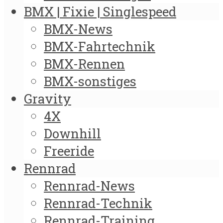
BMX | Fixie | Singlespeed
BMX-News
BMX-Fahrtechnik
BMX-Rennen
BMX-sonstiges
Gravity
4X
Downhill
Freeride
Rennrad
Rennrad-News
Rennrad-Technik
Rennrad-Training