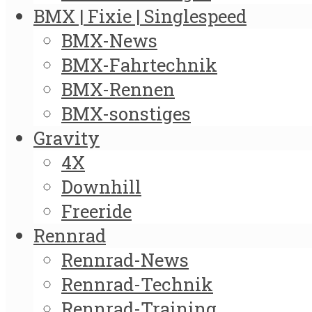
BMX | Fixie | Singlespeed
BMX-News
BMX-Fahrtechnik
BMX-Rennen
BMX-sonstiges
Gravity
4X
Downhill
Freeride
Rennrad
Rennrad-News
Rennrad-Technik
Rennrad-Training