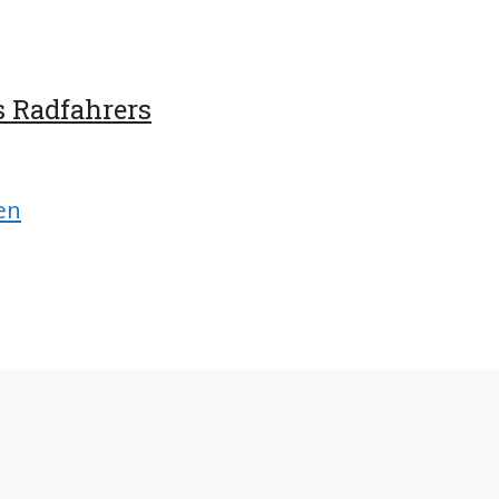
s Radfahrers
en