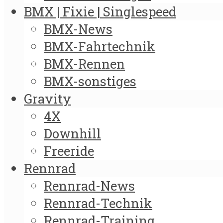
BMX | Fixie | Singlespeed
BMX-News
BMX-Fahrtechnik
BMX-Rennen
BMX-sonstiges
Gravity
4X
Downhill
Freeride
Rennrad
Rennrad-News
Rennrad-Technik
Rennrad-Training