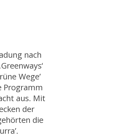
nladung nach
 ‚Greenways‘
‚Grüne Wege’
de Programm
cht aus. Mit
recken der
gehörten die
urra’.