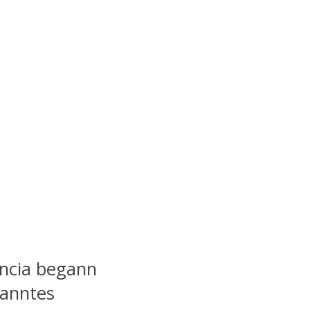
encia begann
kanntes