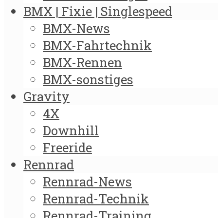
BMX | Fixie | Singlespeed
BMX-News
BMX-Fahrtechnik
BMX-Rennen
BMX-sonstiges
Gravity
4X
Downhill
Freeride
Rennrad
Rennrad-News
Rennrad-Technik
Rennrad-Training