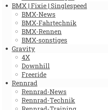
BMX | Fixie | Singlespeed
BMX-News
BMX-Fahrtechnik
BMX-Rennen
BMX-sonstiges
Gravity
4X
Downhill
Freeride
Rennrad
Rennrad-News
Rennrad-Technik
Rennrad-Training