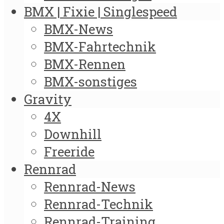
BMX | Fixie | Singlespeed
BMX-News
BMX-Fahrtechnik
BMX-Rennen
BMX-sonstiges
Gravity
4X
Downhill
Freeride
Rennrad
Rennrad-News
Rennrad-Technik
Rennrad-Training