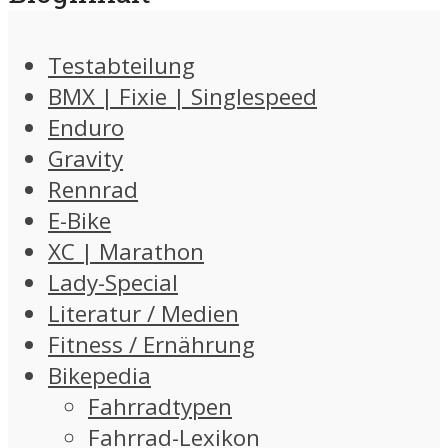
Testabteilung
BMX | Fixie | Singlespeed
Enduro
Gravity
Rennrad
E-Bike
XC | Marathon
Lady-Special
Literatur / Medien
Fitness / Ernährung
Bikepedia
Fahrradtypen
Fahrrad-Lexikon