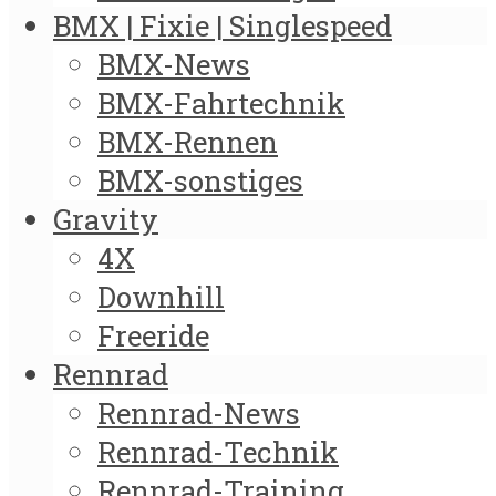
BMX | Fixie | Singlespeed
BMX-News
BMX-Fahrtechnik
BMX-Rennen
BMX-sonstiges
Gravity
4X
Downhill
Freeride
Rennrad
Rennrad-News
Rennrad-Technik
Rennrad-Training