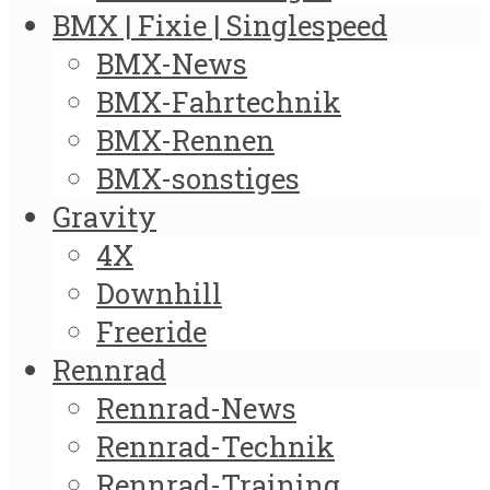
BMX | Fixie | Singlespeed
BMX-News
BMX-Fahrtechnik
BMX-Rennen
BMX-sonstiges
Gravity
4X
Downhill
Freeride
Rennrad
Rennrad-News
Rennrad-Technik
Rennrad-Training