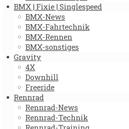
BMX | Fixie | Singlespeed
BMX-News
BMX-Fahrtechnik
BMX-Rennen
BMX-sonstiges
Gravity
4X
Downhill
Freeride
Rennrad
Rennrad-News
Rennrad-Technik
Rennrad-Training