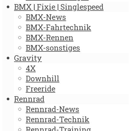
BMX | Fixie | Singlespeed
BMX-News
BMX-Fahrtechnik
BMX-Rennen
BMX-sonstiges
Gravity
4X
Downhill
Freeride
Rennrad
Rennrad-News
Rennrad-Technik
Rennrad-Training