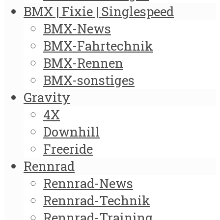
BMX | Fixie | Singlespeed
BMX-News
BMX-Fahrtechnik
BMX-Rennen
BMX-sonstiges
Gravity
4X
Downhill
Freeride
Rennrad
Rennrad-News
Rennrad-Technik
Rennrad-Training