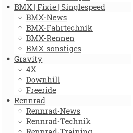
BMX | Fixie | Singlespeed
BMX-News
BMX-Fahrtechnik
BMX-Rennen
BMX-sonstiges
Gravity
4X
Downhill
Freeride
Rennrad
Rennrad-News
Rennrad-Technik
Rennrad-Training