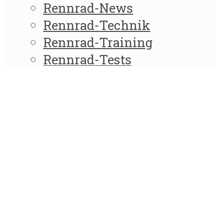
Rennrad-News
Rennrad-Technik
Rennrad-Training
Rennrad-Tests
Rennrad-sonstiges
XC | Marathon
XC-Rennberichte
XC-Teams
XC-Marathon-sonstiges
Datenschutz
Impressum