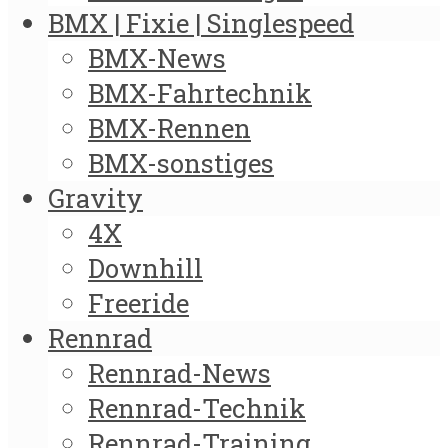
BMX | Fixie | Singlespeed
BMX-News
BMX-Fahrtechnik
BMX-Rennen
BMX-sonstiges
Gravity
4X
Downhill
Freeride
Rennrad
Rennrad-News
Rennrad-Technik
Rennrad-Training