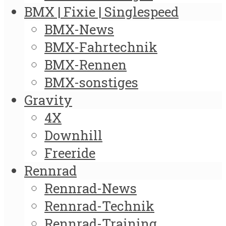
BMX | Fixie | Singlespeed
BMX-News
BMX-Fahrtechnik
BMX-Rennen
BMX-sonstiges
Gravity
4X
Downhill
Freeride
Rennrad
Rennrad-News
Rennrad-Technik
Rennrad-Training