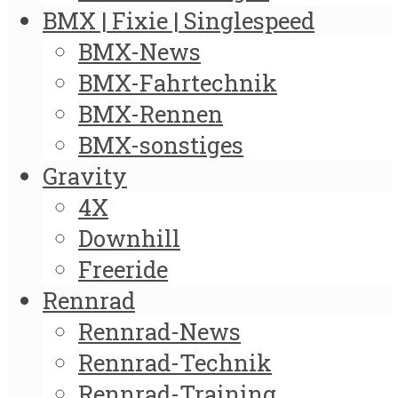
BMX | Fixie | Singlespeed
BMX-News
BMX-Fahrtechnik
BMX-Rennen
BMX-sonstiges
Gravity
4X
Downhill
Freeride
Rennrad
Rennrad-News
Rennrad-Technik
Rennrad-Training