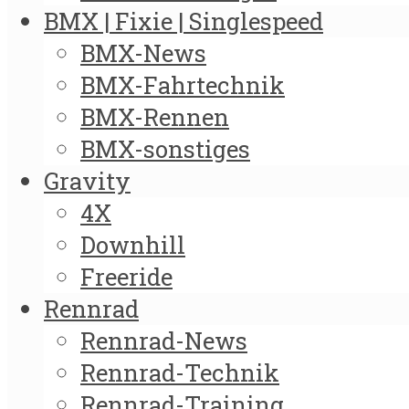
BMX | Fixie | Singlespeed
BMX-News
BMX-Fahrtechnik
BMX-Rennen
BMX-sonstiges
Gravity
4X
Downhill
Freeride
Rennrad
Rennrad-News
Rennrad-Technik
Rennrad-Training