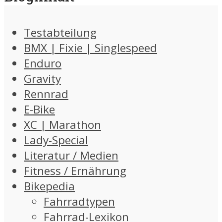
Testabteilung
BMX | Fixie | Singlespeed
Enduro
Gravity
Rennrad
E-Bike
XC | Marathon
Lady-Special
Literatur / Medien
Fitness / Ernährung
Bikepedia
Fahrradtypen
Fahrrad-Lexikon