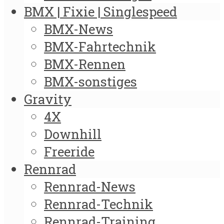
BMX | Fixie | Singlespeed
BMX-News
BMX-Fahrtechnik
BMX-Rennen
BMX-sonstiges
Gravity
4X
Downhill
Freeride
Rennrad
Rennrad-News
Rennrad-Technik
Rennrad-Training