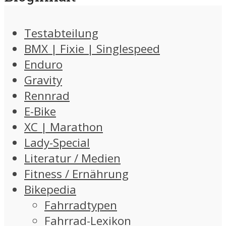
Testabteilung
BMX | Fixie | Singlespeed
Enduro
Gravity
Rennrad
E-Bike
XC | Marathon
Lady-Special
Literatur / Medien
Fitness / Ernährung
Bikepedia
Fahrradtypen
Fahrrad-Lexikon