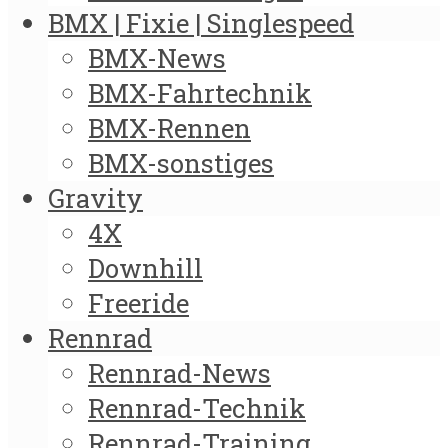
BMX | Fixie | Singlespeed
BMX-News
BMX-Fahrtechnik
BMX-Rennen
BMX-sonstiges
Gravity
4X
Downhill
Freeride
Rennrad
Rennrad-News
Rennrad-Technik
Rennrad-Training