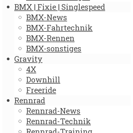
BMX | Fixie | Singlespeed
BMX-News
BMX-Fahrtechnik
BMX-Rennen
BMX-sonstiges
Gravity
4X
Downhill
Freeride
Rennrad
Rennrad-News
Rennrad-Technik
Rennrad-Training