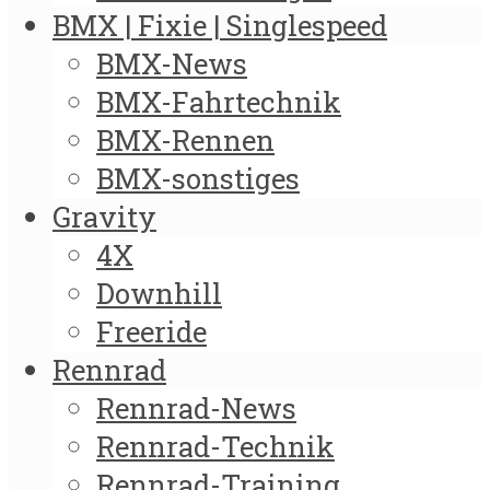
BMX | Fixie | Singlespeed
BMX-News
BMX-Fahrtechnik
BMX-Rennen
BMX-sonstiges
Gravity
4X
Downhill
Freeride
Rennrad
Rennrad-News
Rennrad-Technik
Rennrad-Training