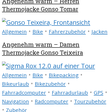
Angenehm warm – Herren
Thermojacke Gonso Tomar
•
•
•
Allgemein
Bike
Fahrerzubehör
Jacken
Angenehm warm – Damen
Thermojacke Gonso Teixeira
•
•
•
Allgemein
Bike
Bikepacking
•
•
Bikeurlaub
Bikezubehör
•
•
•
Fahrradcomputer
Fahrradurlaub
GPS
•
•
Navigation
Radcomputer
Tourzubehör
•
Zubehör