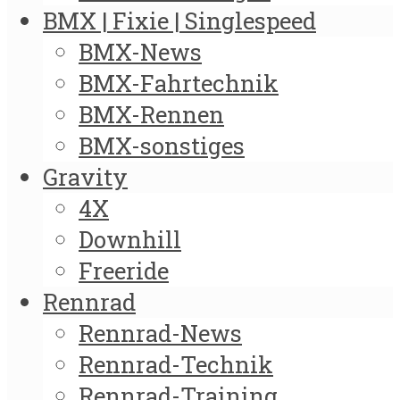
BMX | Fixie | Singlespeed
BMX-News
BMX-Fahrtechnik
BMX-Rennen
BMX-sonstiges
Gravity
4X
Downhill
Freeride
Rennrad
Rennrad-News
Rennrad-Technik
Rennrad-Training