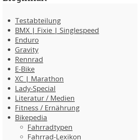
Testabteilung
BMX | Fixie | Singlespeed
Enduro
Gravity
Rennrad
E-Bike
XC | Marathon
Lady-Special
Literatur / Medien
Fitness / Ernährung
Bikepedia
Fahrradtypen
Fahrrad-Lexikon