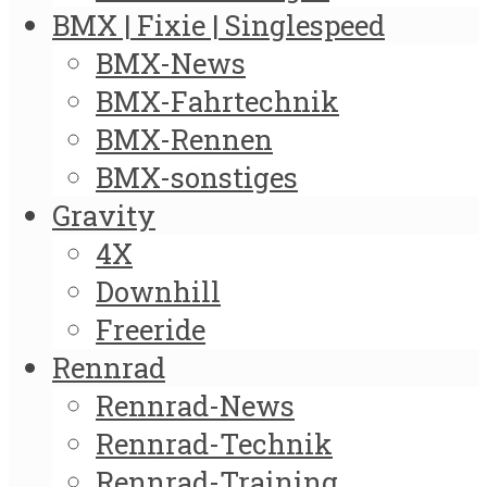
BMX | Fixie | Singlespeed
BMX-News
BMX-Fahrtechnik
BMX-Rennen
BMX-sonstiges
Gravity
4X
Downhill
Freeride
Rennrad
Rennrad-News
Rennrad-Technik
Rennrad-Training