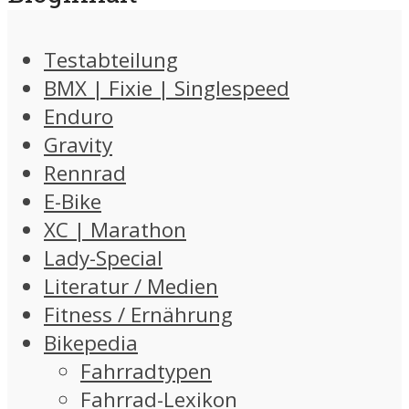
Testabteilung
BMX | Fixie | Singlespeed
Enduro
Gravity
Rennrad
E-Bike
XC | Marathon
Lady-Special
Literatur / Medien
Fitness / Ernährung
Bikepedia
Fahrradtypen
Fahrrad-Lexikon