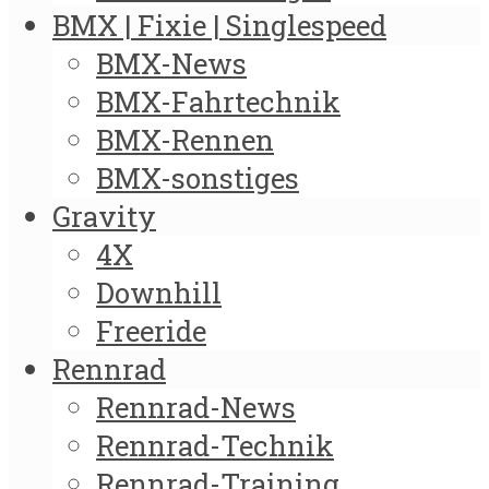
BMX | Fixie | Singlespeed
BMX-News
BMX-Fahrtechnik
BMX-Rennen
BMX-sonstiges
Gravity
4X
Downhill
Freeride
Rennrad
Rennrad-News
Rennrad-Technik
Rennrad-Training