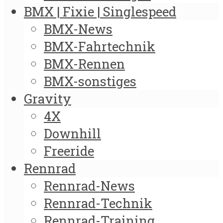
BMX | Fixie | Singlespeed
BMX-News
BMX-Fahrtechnik
BMX-Rennen
BMX-sonstiges
Gravity
4X
Downhill
Freeride
Rennrad
Rennrad-News
Rennrad-Technik
Rennrad-Training