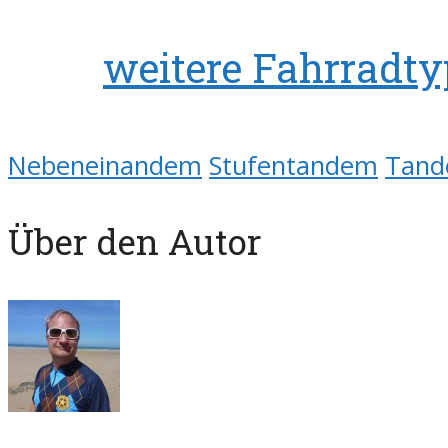
weitere Fahrradt
Nebeneinandem
Stufentandem
Tan
Über den Autor