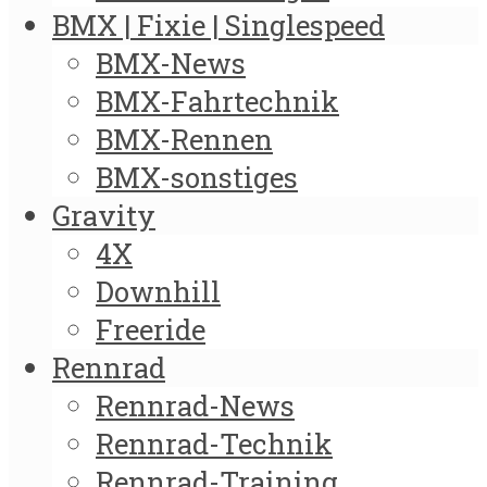
BMX | Fixie | Singlespeed
BMX-News
BMX-Fahrtechnik
BMX-Rennen
BMX-sonstiges
Gravity
4X
Downhill
Freeride
Rennrad
Rennrad-News
Rennrad-Technik
Rennrad-Training