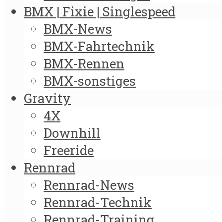
BMX | Fixie | Singlespeed
BMX-News
BMX-Fahrtechnik
BMX-Rennen
BMX-sonstiges
Gravity
4X
Downhill
Freeride
Rennrad
Rennrad-News
Rennrad-Technik
Rennrad-Training