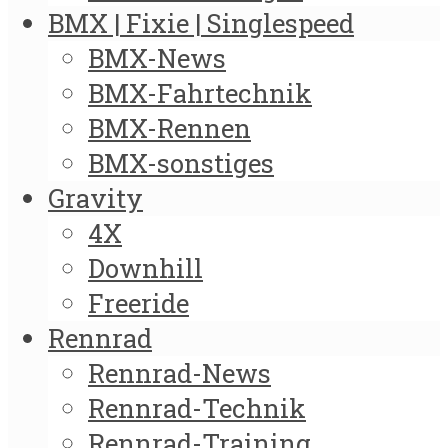
BMX | Fixie | Singlespeed
BMX-News
BMX-Fahrtechnik
BMX-Rennen
BMX-sonstiges
Gravity
4X
Downhill
Freeride
Rennrad
Rennrad-News
Rennrad-Technik
Rennrad-Training