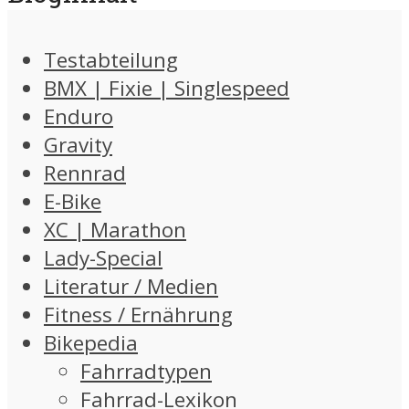
Testabteilung
BMX | Fixie | Singlespeed
Enduro
Gravity
Rennrad
E-Bike
XC | Marathon
Lady-Special
Literatur / Medien
Fitness / Ernährung
Bikepedia
Fahrradtypen
Fahrrad-Lexikon