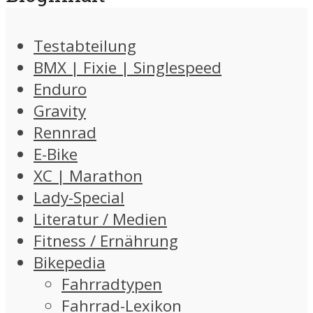
Testabteilung
BMX | Fixie | Singlespeed
Enduro
Gravity
Rennrad
E-Bike
XC | Marathon
Lady-Special
Literatur / Medien
Fitness / Ernährung
Bikepedia
Fahrradtypen
Fahrrad-Lexikon