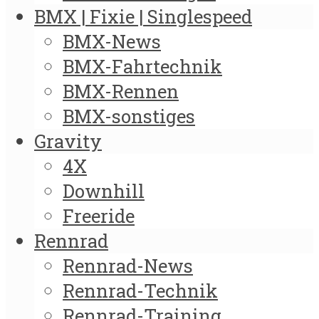
BMX | Fixie | Singlespeed
BMX-News
BMX-Fahrtechnik
BMX-Rennen
BMX-sonstiges
Gravity
4X
Downhill
Freeride
Rennrad
Rennrad-News
Rennrad-Technik
Rennrad-Training